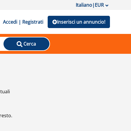
Italiano
|
EUR
Accedi | Registrati
Inserisci un annuncio!
Cerca
tuali
resto.