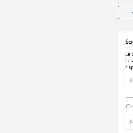
Scr
Le 
lo 
ris