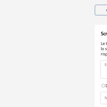
Scr
Le 
lo 
ris