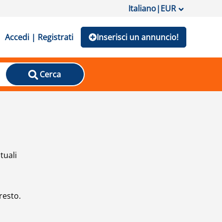
Italiano
|
EUR
Accedi | Registrati
Inserisci un annuncio!
Cerca
tuali
resto.