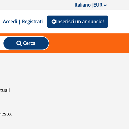
Italiano
|
EUR
Accedi | Registrati
Inserisci un annuncio!
Cerca
tuali
resto.