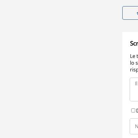
Scr
Le 
lo 
ris