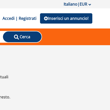
Italiano
|
EUR
Accedi | Registrati
Inserisci un annuncio!
Cerca
tuali
resto.