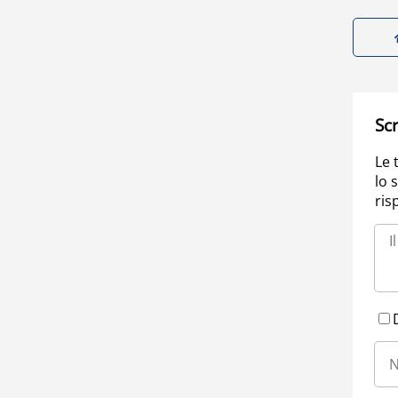
Scr
Le 
lo 
ris