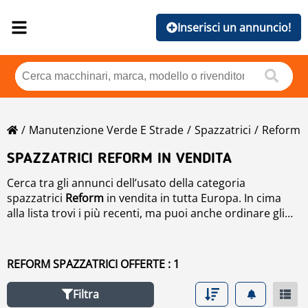
Inserisci un annuncio!
Manutenzione Verde E Strade
Spazzatrici
Reform
SPAZZATRICI REFORM IN VENDITA
Cerca tra gli annunci dell’usato della categoria
spazzatrici
Reform
in vendita in tutta Europa. In cima
alla lista trovi i più recenti, ma puoi anche ordinare gli
annunci in base alla marca, l’anno, il prezzo, le ore di
utilizzo o il Paese di provenienza del prodotto. Per
ricercare
Spazzatrici
di seconda mano in vendita segui il
REFORM SPAZZATRICI OFFERTE : 1
link in arancione.
Filtra