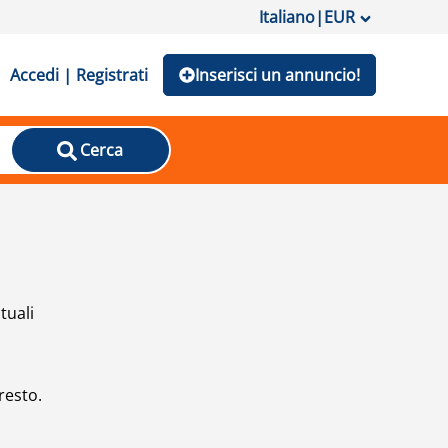
Italiano
|
EUR
Accedi | Registrati
Inserisci un annuncio!
Cerca
tuali
resto.