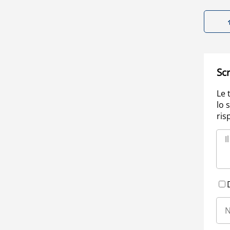
Scr
Le 
lo 
ris