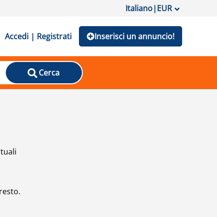
Italiano
|
EUR
Accedi | Registrati
Inserisci un annuncio!
Cerca
tuali
resto.