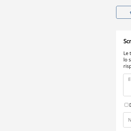
Scr
Le 
lo 
ris