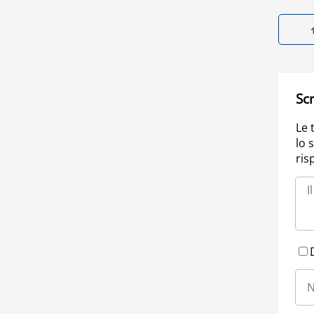
Scr
Le 
lo 
ris