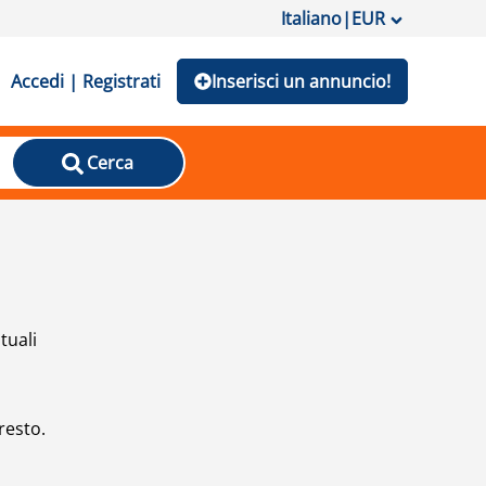
Italiano
|
EUR
Accedi | Registrati
Inserisci un annuncio!
Cerca
tuali
resto.