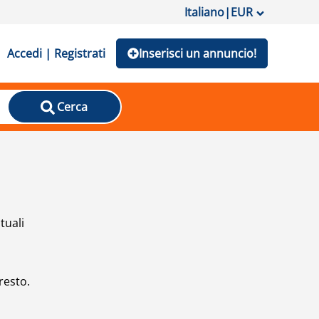
Italiano
|
EUR
Accedi | Registrati
Inserisci un annuncio!
Cerca
tuali
resto.