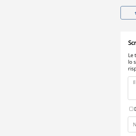
Scr
Le 
lo 
ris