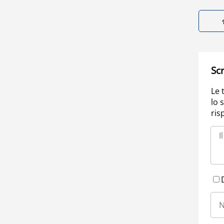
Scr
Le 
lo 
ris