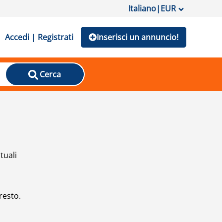
Italiano
|
EUR
Accedi | Registrati
Inserisci un annuncio!
Cerca
tuali
resto.