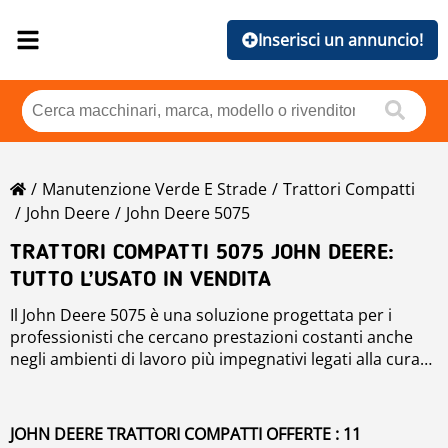
Inserisci un annuncio!
Manutenzione Verde E Strade
Trattori Compatti
John Deere
John Deere 5075
TRATTORI COMPATTI 5075 JOHN DEERE:
TUTTO L’USATO IN VENDITA
Il John Deere 5075 è una soluzione progettata per i
professionisti che cercano prestazioni costanti anche
negli ambienti di lavoro più impegnativi legati alla cura
del verde. Se stai cercando trattori compatti affidabili
Su Mascus trovi una selezione mirata di unità John
per la manutenzione del prato o altri interventi
Deere 5075, nuove e usate, pubblicate da concessionari
all’aperto, questo modello offre funzionalità specifiche e
affidabili e specialisti del settore in e all’estero. La nostra
JOHN DEERE TRATTORI COMPATTI OFFERTE : 11
risultati comprovati.
piattaforma ti permette di confrontare facilmente le