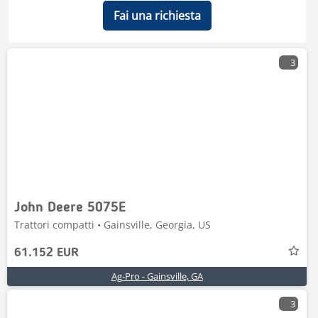
Fai una richiesta
3
John Deere 5075E
Trattori compatti • Gainsville, Georgia, US
61.152 EUR
Ag-Pro - Gainsville, GA
3