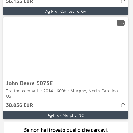
56.135 EUR
Ag-Pro - Carnesville, GA
6
John Deere 5075E
Trattori compatti • 2014 • 600h • Murphy, North Carolina,
US
38.836 EUR
Ag-Pro - Murphy, NC
Se non hai trovato quello che cercavi,