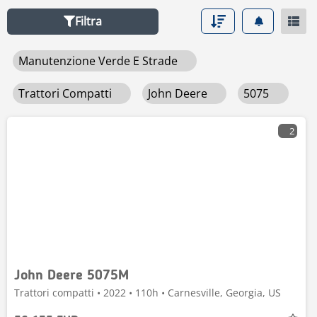
caratteristiche, verificare la disponibilità e contattare
Filtra
direttamente i venditori—semplificando la tua ricerca
dell’attrezzatura giusta. Scopri oggi stesso le prestazioni
Manutenzione Verde E Strade
e l’affidabilità del John Deere 5075 su Mascus, il
marketplace pensato per i professionisti del settore.
Trattori Compatti
John Deere
5075
2
John Deere 5075M
Trattori compatti • 2022 • 110h • Carnesville, Georgia, US