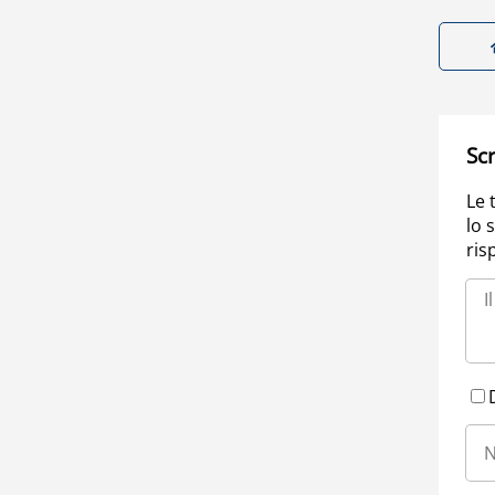
Scr
Le 
lo 
ris