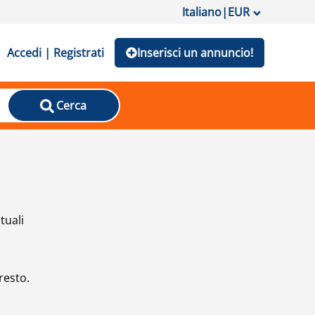
Italiano
|
EUR
Accedi | Registrati
Inserisci un annuncio!
Cerca
tuali
resto.