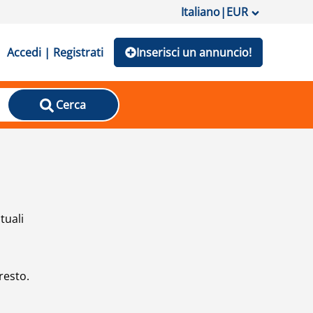
Italiano
|
EUR
Accedi | Registrati
Inserisci un annuncio!
Cerca
tuali
resto.