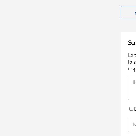
Scr
Le 
lo 
ris