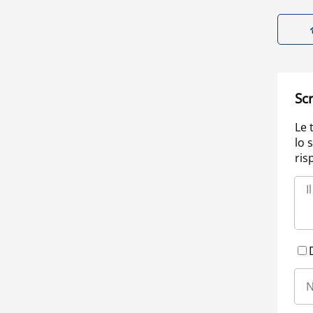
Scr
Le 
lo 
ris