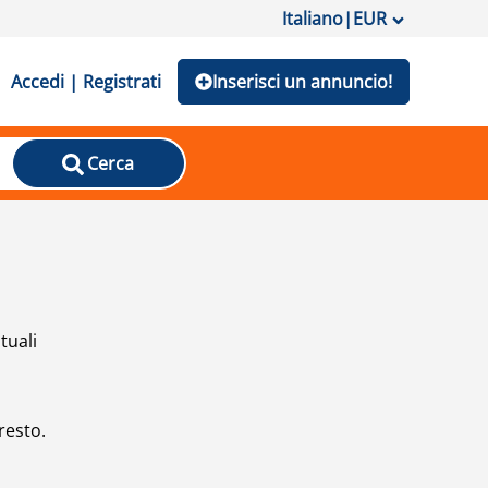
Italiano
|
EUR
Accedi | Registrati
Inserisci un annuncio!
Cerca
tuali
resto.