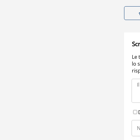
Scr
Le 
lo 
ris