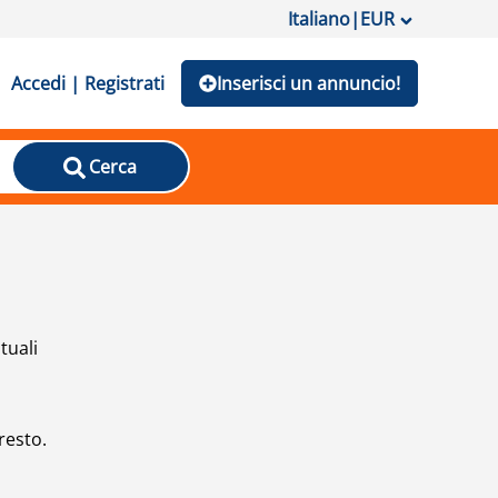
Italiano
|
EUR
Accedi | Registrati
Inserisci un annuncio!
Cerca
tuali
resto.