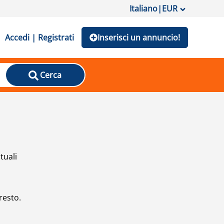
Italiano
|
EUR
Accedi | Registrati
Inserisci un annuncio!
Cerca
tuali
resto.