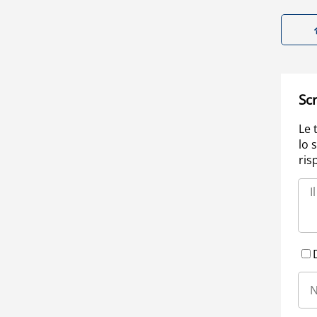
Scr
Le 
lo 
ris