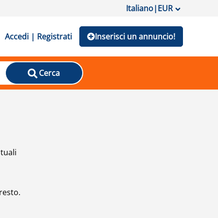
Italiano
|
EUR
Accedi | Registrati
Inserisci un annuncio!
Cerca
tuali
resto.