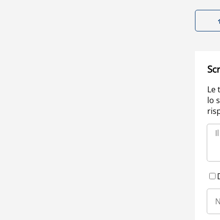
Scr
Le 
lo 
ris