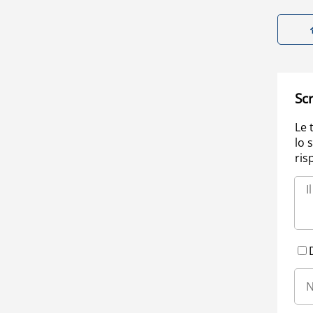
Scr
Le 
lo 
ris