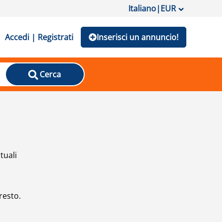
Italiano
|
EUR
Accedi | Registrati
Inserisci un annuncio!
Cerca
tuali
resto.