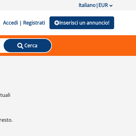
Italiano
|
EUR
Accedi | Registrati
Inserisci un annuncio!
Cerca
tuali
resto.