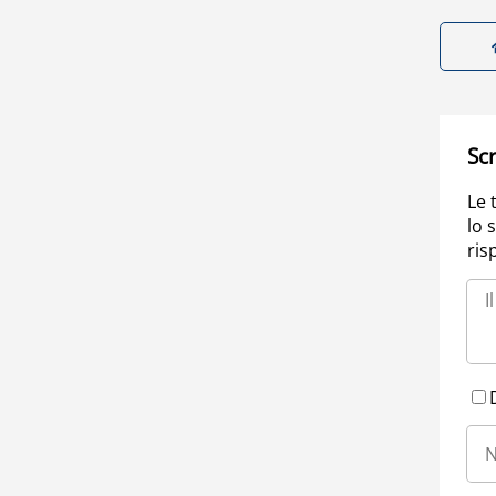
Scr
Le 
lo 
ris