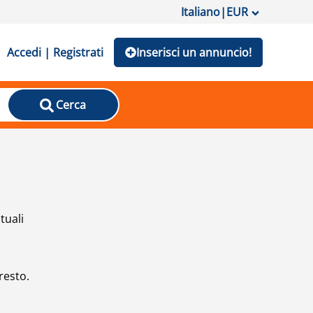
Italiano
|
EUR
Accedi | Registrati
Inserisci un annuncio!
Cerca
tuali
resto.