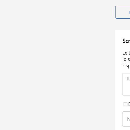
Scr
Le 
lo 
ris