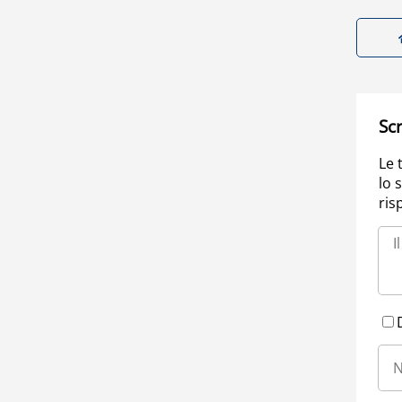
Scr
Le 
lo 
ris