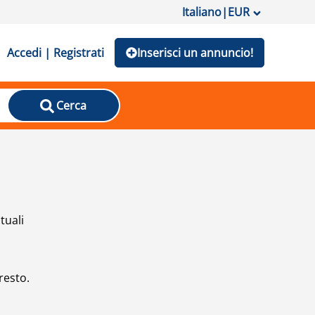
Italiano
|
EUR
Accedi | Registrati
Inserisci un annuncio!
Cerca
tuali
resto.