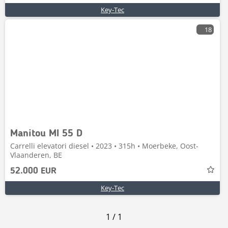
Key-Tec
18
Manitou MI 55 D
Carrelli elevatori diesel • 2023 • 315h • Moerbeke, Oost-
Vlaanderen, BE
52.000 EUR
Key-Tec
1
/
1