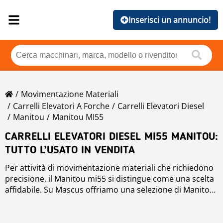
Inserisci un annuncio!
Movimentazione Materiali
Carrelli Elevatori A Forche
Carrelli Elevatori Diesel
Manitou
Manitou MI55
CARRELLI ELEVATORI DIESEL MI55 MANITOU:
TUTTO L’USATO IN VENDITA
Per attività di movimentazione materiali che richiedono
precisione, il Manitou mi55 si distingue come una scelta
affidabile. Su Mascus offriamo una selezione di Manitou
mi55 carrelli elevatori diesel. La nostra piattaforma
Navigando tra i carrelli elevatori diesel su Mascus, puoi
include modelli nuovi e usati Manitou mi55 da venditori
confrontare diverse configurazioni, analizzare i dettagli
tecnici, i dati di utilizzo del Manitou mi55 e comunicare
fidati in e a livello internazionale.