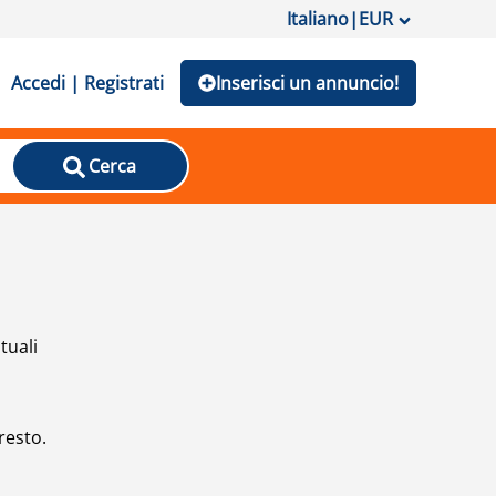
Italiano
|
EUR
Accedi | Registrati
Inserisci un annuncio!
Cerca
tuali
resto.