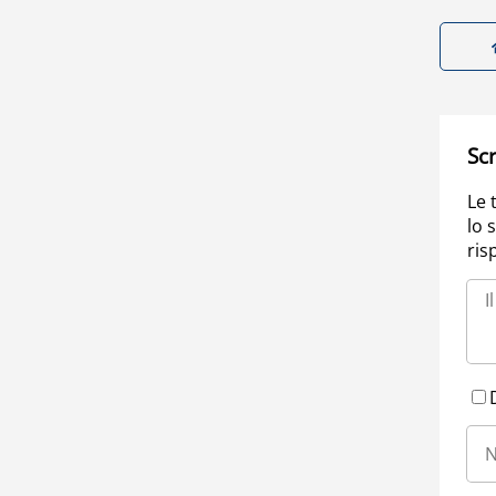
Scr
Le 
lo 
ris