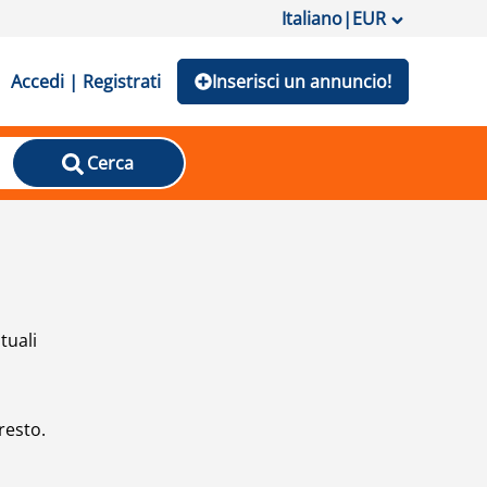
Italiano
|
EUR
Accedi | Registrati
Inserisci un annuncio!
Cerca
tuali
resto.