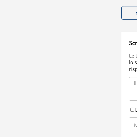
Scr
Le 
lo 
ris