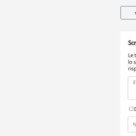
Scr
Le 
lo 
ris