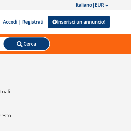
Italiano
|
EUR
Accedi | Registrati
Inserisci un annuncio!
Cerca
tuali
resto.