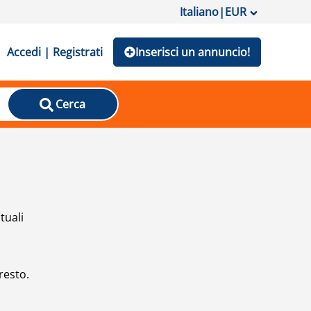
Italiano
|
EUR
Accedi | Registrati
Inserisci un annuncio!
Cerca
tuali
resto.