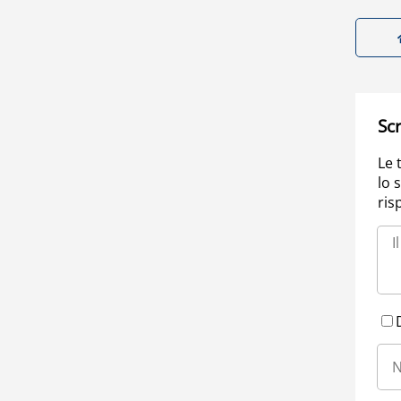
Scr
Le 
lo 
ris