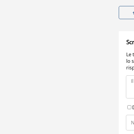
Scr
Le 
lo 
ris