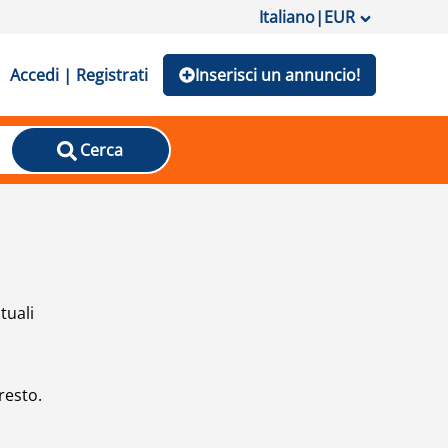
Italiano
|
EUR
Accedi | Registrati
Inserisci un annuncio!
Cerca
tuali
resto.