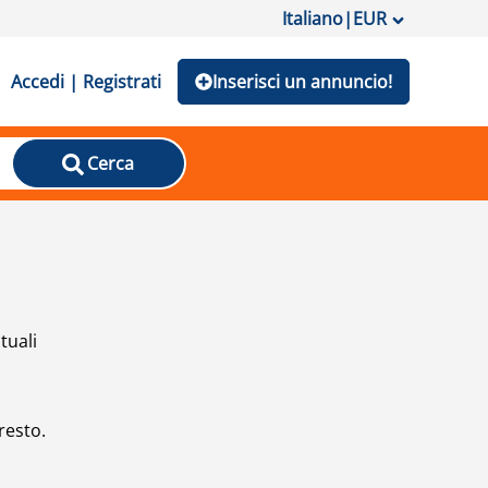
Italiano
|
EUR
Accedi | Registrati
Inserisci un annuncio!
Cerca
tuali
resto.