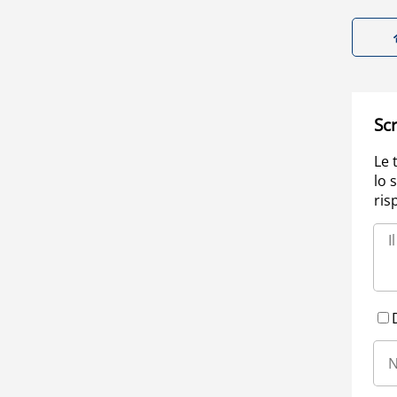
Scr
Le 
lo 
ris