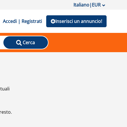
Italiano
|
EUR
Accedi | Registrati
Inserisci un annuncio!
Cerca
tuali
resto.