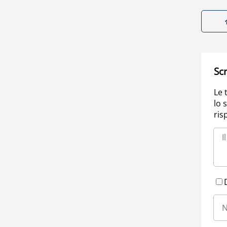
Scr
Le 
lo 
ris