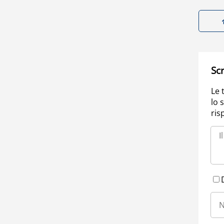
Scr
Le 
lo 
ris