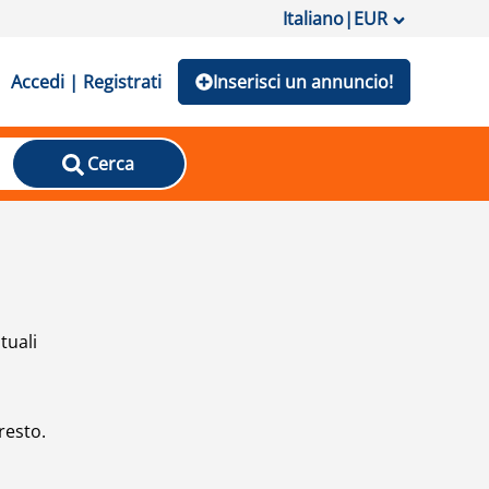
Italiano
|
EUR
Accedi | Registrati
Inserisci un annuncio!
Cerca
tuali
resto.