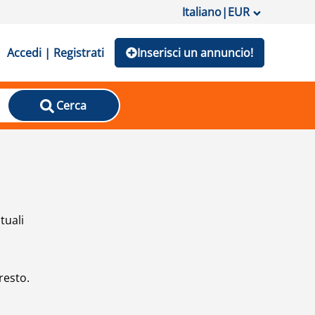
Italiano
|
EUR
Accedi | Registrati
Inserisci un annuncio!
Cerca
tuali
resto.