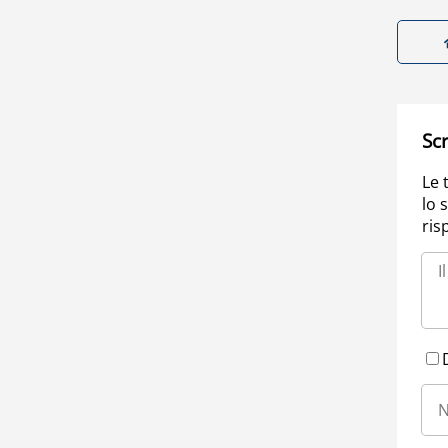
Scr
Le 
lo 
ris