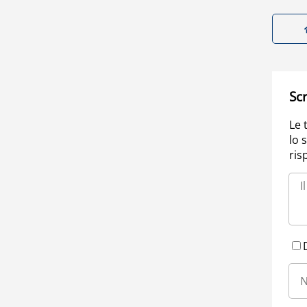
Scr
Le 
lo 
ris