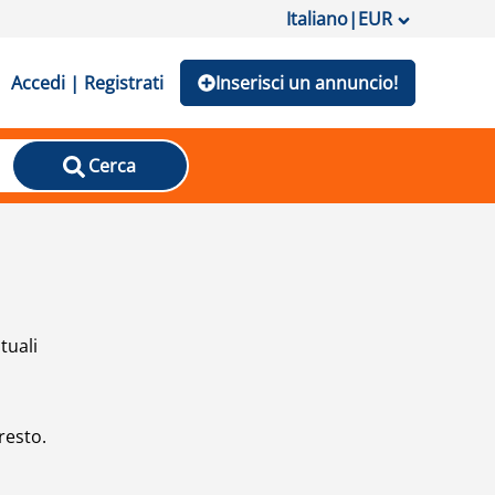
Italiano
|
EUR
Accedi | Registrati
Inserisci un annuncio!
Cerca
tuali
resto.