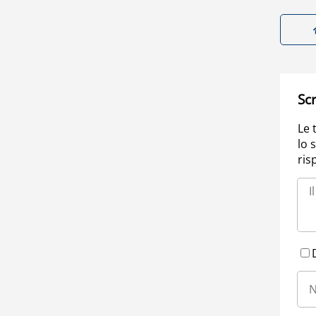
Scr
Le 
lo 
ris