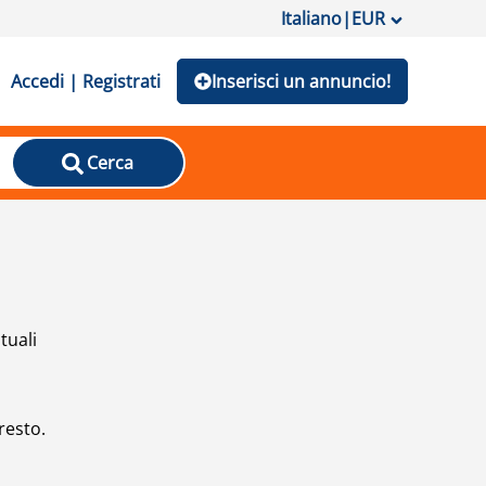
Italiano
|
EUR
Accedi | Registrati
Inserisci un annuncio!
Cerca
tuali
resto.