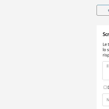
Scr
Le 
lo 
ris