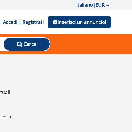
Italiano
|
EUR
Accedi | Registrati
Inserisci un annuncio!
Cerca
tuali
resto.