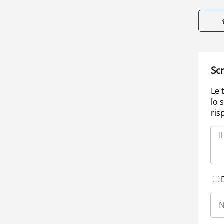
Scr
Le 
lo 
ris