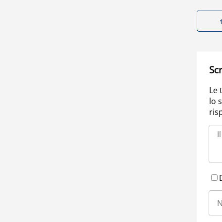
Scr
Le 
lo 
ris