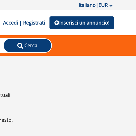
Italiano
|
EUR
Accedi | Registrati
Inserisci un annuncio!
Cerca
tuali
resto.