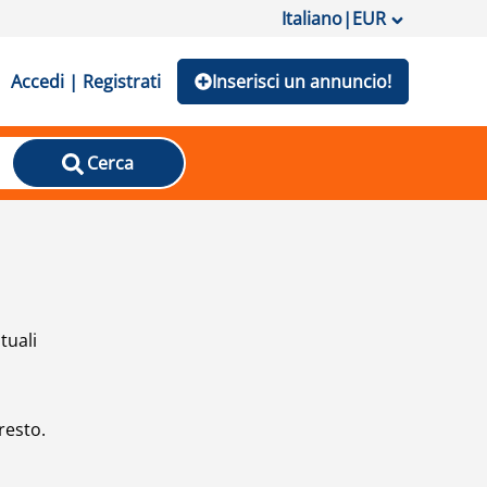
Italiano
|
EUR
Accedi | Registrati
Inserisci un annuncio!
Cerca
tuali
resto.