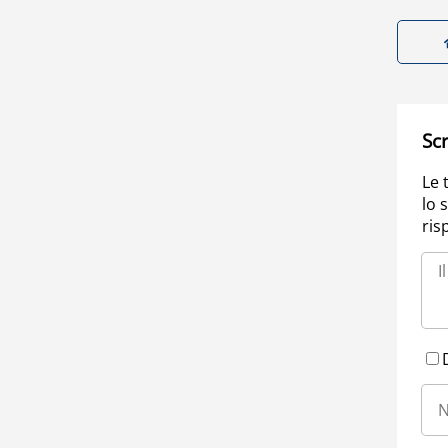
Scr
Le 
lo 
ris