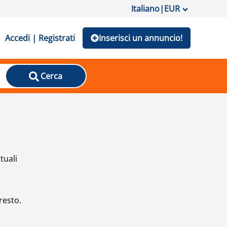
Italiano
|
EUR
Accedi | Registrati
Inserisci un annuncio!
Cerca
tuali
resto.