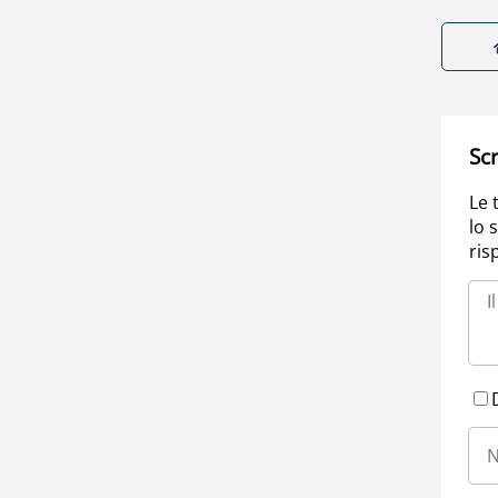
Scr
Le 
lo 
ris