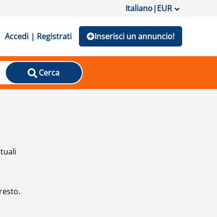
Italiano
|
EUR
Accedi | Registrati
Inserisci un annuncio!
Cerca
tuali
resto.