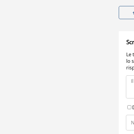
Scr
Le 
lo 
ris