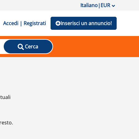
Italiano
|
EUR
Accedi | Registrati
Inserisci un annuncio!
Cerca
tuali
resto.