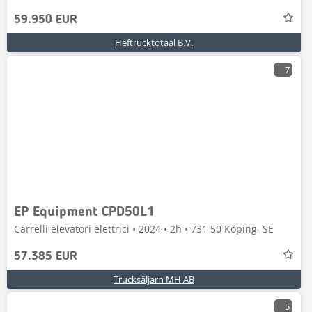
59.950 EUR
Heftrucktotaal B.V.
7
EP Equipment CPD50L1
Carrelli elevatori elettrici • 2024 • 2h • 731 50 Köping, SE
57.385 EUR
Trucksäljarn MH AB
5