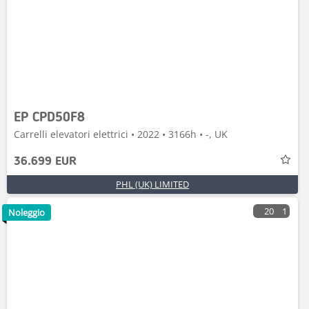
EP CPD50F8
Carrelli elevatori elettrici • 2022 • 3166h • -, UK
36.699 EUR
PHL (UK) LIMITED
20
1
Noleggio