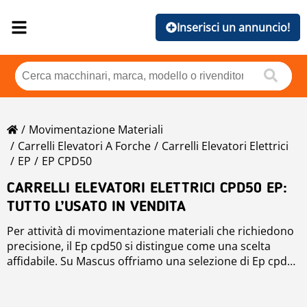
Inserisci un annuncio!
Movimentazione Materiali
Carrelli Elevatori A Forche
Carrelli Elevatori Elettrici
EP
EP CPD50
CARRELLI ELEVATORI ELETTRICI CPD50 EP:
TUTTO L’USATO IN VENDITA
Per attività di movimentazione materiali che richiedono
precisione, il Ep cpd50 si distingue come una scelta
affidabile. Su Mascus offriamo una selezione di Ep cpd50
carrelli elevatori elettrici. La nostra piattaforma include
Navigando tra i carrelli elevatori elettrici su Mascus, puoi
modelli nuovi e usati Ep cpd50 da venditori fidati in e a
confrontare diverse configurazioni, analizzare i dettagli
livello internazionale.
tecnici, i dati di utilizzo del Ep cpd50 e comunicare