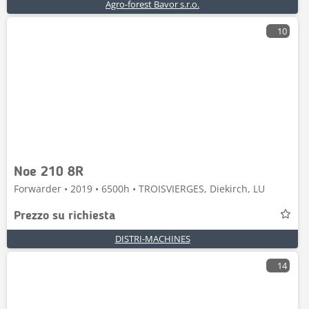
Agro-forest Bavor s.r.o.
10
Noe 210 8R
Forwarder • 2019 • 6500h • TROISVIERGES, Diekirch, LU
Prezzo su richiesta
DISTRI-MACHINES
14