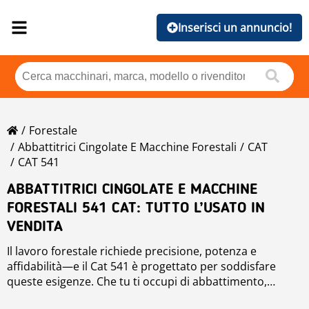
Inserisci un annuncio!
Forestale
Abbattitrici Cingolate E Macchine Forestali
CAT
CAT 541
ABBATTITRICI CINGOLATE E MACCHINE
FORESTALI 541 CAT: TUTTO L’USATO IN
VENDITA
Il lavoro forestale richiede precisione, potenza e
affidabilità—e il Cat 541 è progettato per soddisfare
queste esigenze. Che tu ti occupi di abbattimento,
esbosco o lavorazione in loco, Mascus ti aiuta a trovare
Ogni macchina è accompagnata da specifiche tecniche