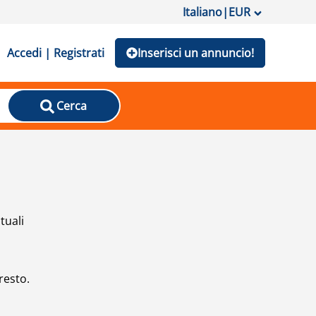
Italiano
|
EUR
Accedi | Registrati
Inserisci un annuncio!
Cerca
tuali
resto.