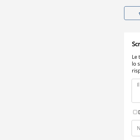
Scr
Le 
lo 
ris