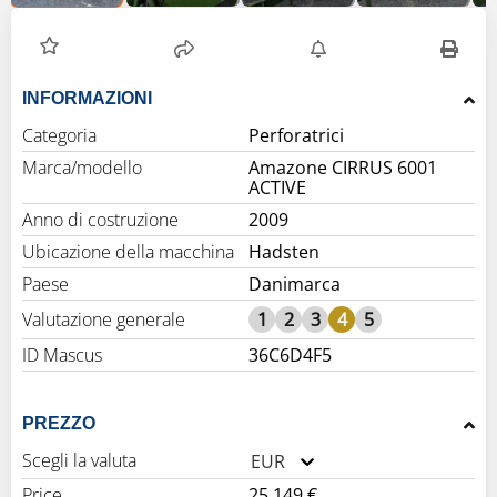
INFORMAZIONI
Categoria
Perforatrici
Marca/modello
Amazone CIRRUS 6001
ACTIVE
Anno di costruzione
2009
Ubicazione della macchina
Hadsten
Paese
Danimarca
Valutazione generale
1
2
3
4
5
ID Mascus
36C6D4F5
PREZZO
Scegli la valuta
EUR
Price
25.149 €