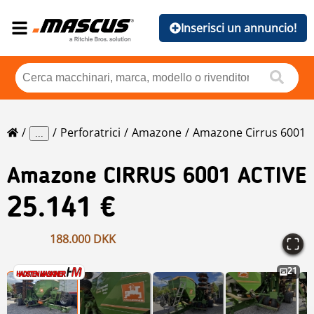
Inserisci un annuncio!
Perforatrici
Amazone
Amazone Cirrus 6001
...
Amazone
CIRRUS 6001 ACTIVE
25.141 €
188.000 DKK
21