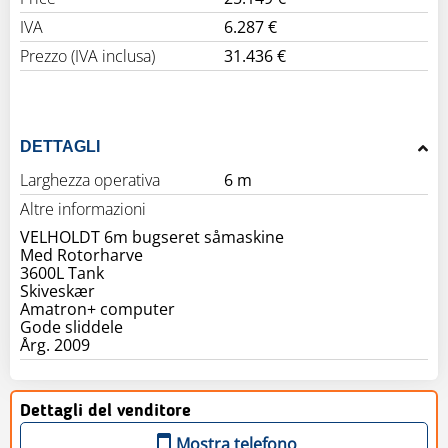
IVA
6.287 €
Prezzo (IVA inclusa)
31.436 €
DETTAGLI
Larghezza operativa
6 m
Altre informazioni
VELHOLDT 6m bugseret såmaskine
Med Rotorharve
3600L Tank
Skiveskær
Amatron+ computer
Gode sliddele
Årg. 2009
Dettagli del venditore
Mostra telefono