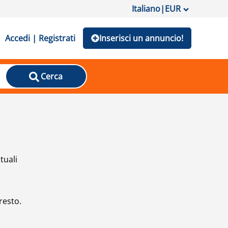
Italiano
|
EUR
Accedi | Registrati
Inserisci un annuncio!
Cerca
tuali
resto.