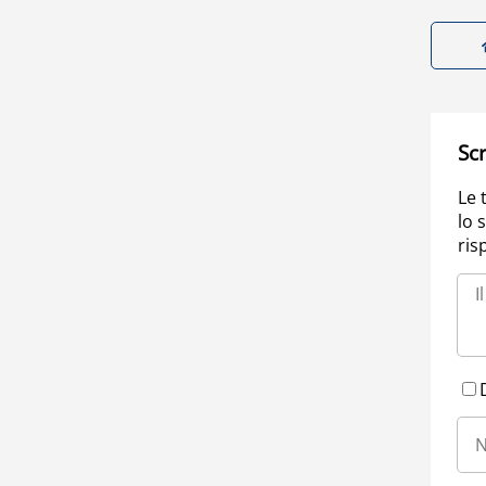
Scr
Le 
lo 
ris