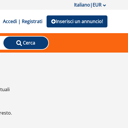
Italiano
|
EUR
Accedi | Registrati
Inserisci un annuncio!
Cerca
tuali
resto.