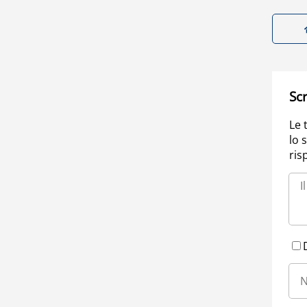
Scr
Le 
lo 
ris