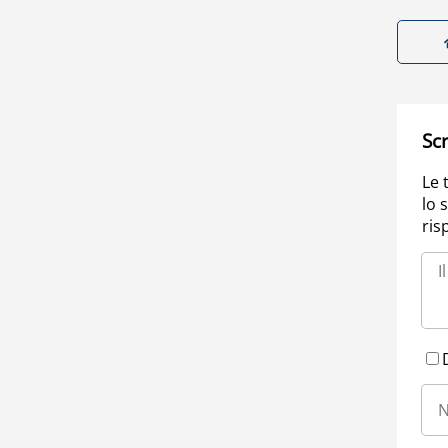
Scr
Le 
lo 
ris