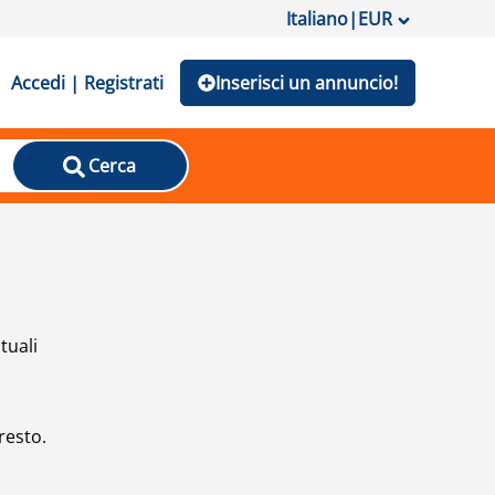
Italiano
|
EUR
Accedi | Registrati
Inserisci un annuncio!
Cerca
tuali
resto.