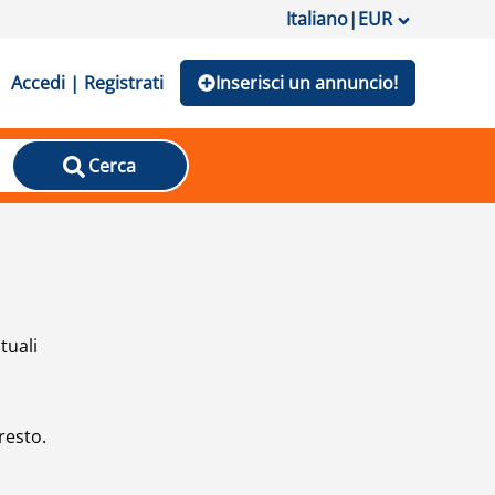
Italiano
|
EUR
Accedi | Registrati
Inserisci un annuncio!
Cerca
tuali
resto.