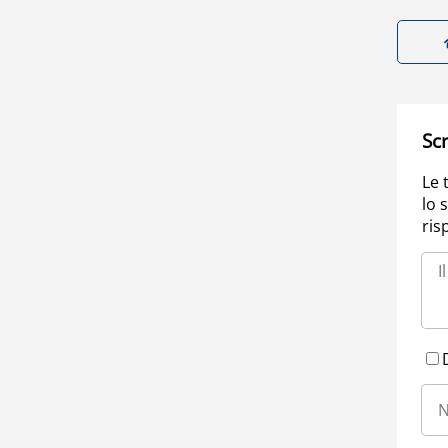
Scr
Le 
lo 
ris