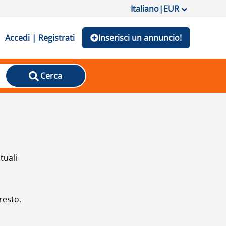
Italiano
|
EUR
Accedi | Registrati
Inserisci un annuncio!
Cerca
tuali
resto.