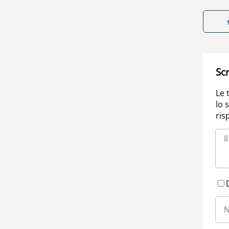
Scr
Le 
lo 
ris